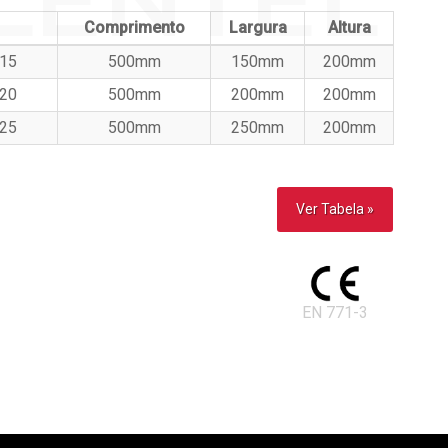
Comprimento
Largura
Altura
x15
500mm
150mm
200mm
x20
500mm
200mm
200mm
x25
500mm
250mm
200mm
Ver Tabela »
EN 771-3